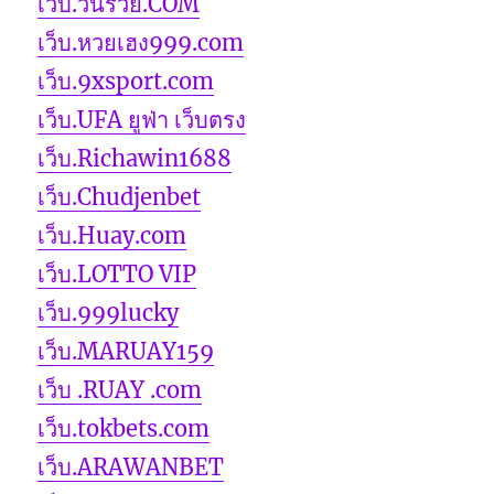
เว็บ.วันรวย.COM
เว็บ.หวยเฮง999.com
เว็บ.9xsport.com
เว็บ.UFA ยูฟ่า เว็บตรง
เว็บ.Richawin1688
เว็บ.Chudjenbet
เว็บ.Huay.com
เว็บ.LOTTO VIP
เว็บ.999lucky
เว็บ.MARUAY159
เว็บ .RUAY .com
เว็บ.tokbets.com
เว็บ.ARAWANBET