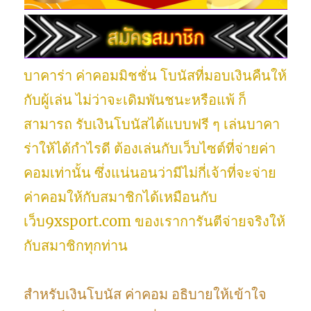
บาคาร่า ค่าคอมมิชชั่น โบนัสที่มอบเงินคืนให้
กับผู้เล่น ไม่ว่าจะเดิมพันชนะหรือแพ้ ก็
สามารถ รับเงินโบนัสได้แบบฟรี ๆ เล่นบาคา
ร่าให้ได้กำไรดี ต้องเล่นกับเว็บไซต์ที่จ่ายค่า
คอมเท่านั้น ซึ่งแน่นอนว่ามีไม่กี่เจ้าที่จะจ่าย
ค่าคอมให้กับสมาชิกได้เหมือนกับ
เว็บ9xsport.com ของเราการันตีจ่ายจริงให้
กับสมาชิกทุกท่าน
สำหรับเงินโบนัส ค่าคอม อธิบายให้เข้าใจ