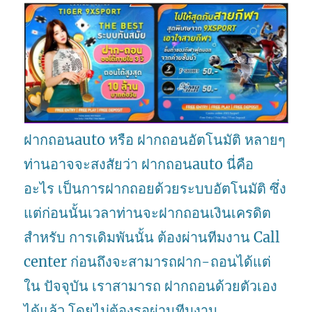
ฝากถอนauto หรือ ฝากถอนอัตโนมัติ หลายๆ
ท่านอาจจะสงสัยว่า ฝากถอนauto นี่คือ
อะไร เป็นการฝากถอยด้วยระบบอัตโนมัติ ซึ่ง
แต่ก่อนนั้นเวลาท่านจะฝากถอนเงินเครดิต
สำหรับ การเดิมพันนั้น ต้องผ่านทีมงาน Call
center ก่อนถึงจะสามารถฝาก-ถอนได้แต่
ใน ปัจจุบัน เราสามารถ ฝากถอนด้วยตัวเอง
ได้แล้ว โดยไม่ต้องรอผ่านทีมงาน