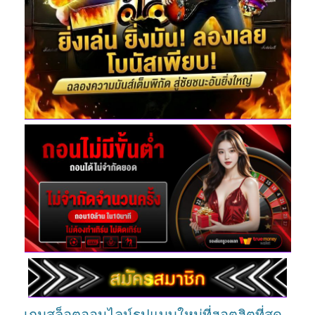
เกมสล็อตออนไลน์รูปแบบใหม่ที่ฮอตฮิตที่สุด