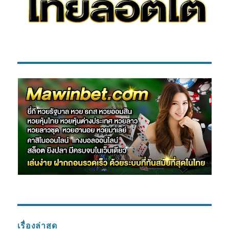
เรื่องล่าสุด