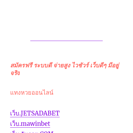
สมัครฟรี ระบบดี จ่ายสูง ไวชัวร์ เว็บดีๆ มีอยู่
จริ
ง
แทงหวยออนไลน์
เว็บ.JETSADABET
เว็บ.mawinbet