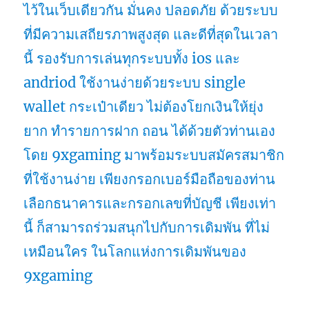
ไว้ในเว็บเดียวกัน มั่นคง ปลอดภัย ด้วยระบบ
ที่มีความเสถียรภาพสูงสุด และดีที่สุดในเวลา
นี้ รองรับการเล่นทุกระบบทั้ง ios และ
andriod ใช้งานง่ายด้วยระบบ single
wallet กระเป๋าเดียว ไม่ต้องโยกเงินให้ยุ่ง
ยาก ทำรายการฝาก ถอน ได้ด้วยตัวท่านเอง
โดย 9xgaming มาพร้อมระบบสมัครสมาชิก
ที่ใช้งานง่าย เพียงกรอกเบอร์มือถือของท่าน
เลือกธนาคารและกรอกเลขที่บัญชี เพียงเท่า
นี้ ก็สามารถร่วมสนุกไปกับการเดิมพัน ที่ไม่
เหมือนใคร ในโลกแห่งการเดิมพันของ
9xgaming