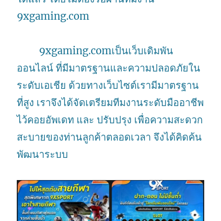
9xgaming.com
9xgaming.comเป็นเว็บเดิมพัน
ออนไลน์ ที่มีมาตรฐานและความปลอดภัยใน
ระดับเอเชีย ด้วยทางเว็บไซต์เรามีมาตรฐาน
ที่สูง เราจึงได้จัดเตรียมทีมงานระดับมืออาชีพ
ไว้คอยอัพเดท และ ปรับปรุง เพื่อความสะดวก
สะบายของท่านลูกค้าตลอดเวลา จึงได้คิดค้น
พัฒนาระบบ